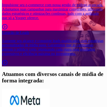
Impulsione seu e-commerce com nossa gestão de tráfego avançada.
Adaptamos suas campanhas para maximizar conversões, utilizando
dados estratégicos e otimizações contínuas, tudo com a agilidade
que só a Yooper oferece.
Geração de Leads
Aumente seu alcance e conquiste leads qualificados com estratégias
personalizadas de mídia paga. Garantimos que as campanhas
atinjam o público certo, otimizando cada etapa para resultados
expressivos e eficiência máxima no investimento.
Atuamos com diversos canais de mídia de
forma integrada: