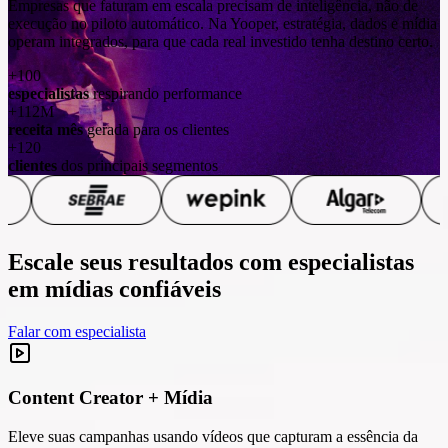
Empresas que faturam em escala precisam de inteligência, não de
execução no piloto automático. Na Yooper, estratégia, dados e mídia
operam integrados, para que cada real investido tenha destino certo.
+100
especialistas
respirando performance
+112M
receita mês
gerada para os clientes
+120
clientes
dos principais segmentos
Escale seus resultados com especialistas
em mídias confiáveis
Falar com especialista
Content Creator + Mídia
Eleve suas campanhas usando vídeos que capturam a essência da