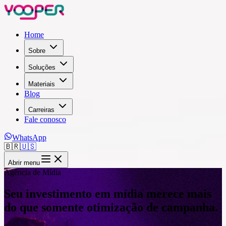
Home
Sobre
Soluções
Materiais
Blog
Carreiras
Fale conosco
WhatsApp
🇧🇷
🇺🇸
Abrir menu
Agência de Mídia
Seu investimento em mídia merece mais
do que somente otimização de campanha.