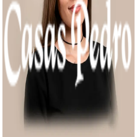
Rafael
Marketing
"Buscamos parceria e, acima de tudo, performance real.
É exatamente isso que temos encontrado e consolidado
em nossa trajetória com a equipe da Yooper ao longo do
tempo."
Marcelo Castro
CEO & Co-Founder i2Go
"Confiança é a base do nosso relacionamento com a
Yooper. Ao longo desta jornada, alcançamos resultados
excelentes e construímos uma parceria incrível e de
muito sucesso."
Rayan Oliveira
Coordenador Ecommerce
"A Yooper trouxe ótimos resultados para a Casas Pedro.
Otimizamos a verba de mídia com visibilidade, métricas
transparentes e análise de públicos e performance de