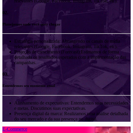
relevantes (Google, Facebook, Instagram, TikTok, etc).
02.
Planejamos onde você quer chegar
Estratégia personalizada: Abrangendo os canais de mídia
relevantes (Google, Facebook, Instagram, TikTok, etc).
Projeção de crescimento (Forecast):Estimamos de forma
detalhada os resultados esperados com a implementação das
campanhas.
03.
Entendemos seu momento atual
Alinhamento de expectativas: Entendemos suas necessidades
e metas. Discutimos suas expectativas.
Presença digital da marca: Realizamos uma análise detalhada
do seu mercado e da sua presença no digital.
E-Commerce