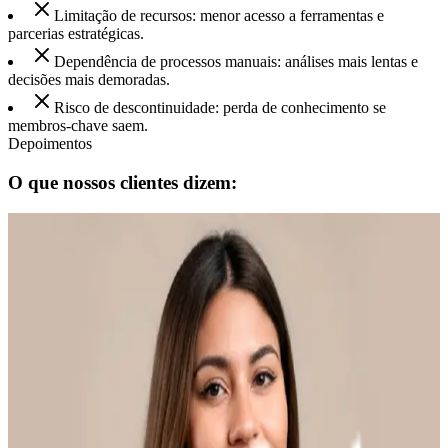
Limitação de recursos: menor acesso a ferramentas e
parcerias estratégicas.
Dependência de processos manuais: análises mais lentas e
decisões mais demoradas.
Risco de descontinuidade: perda de conhecimento se
membros-chave saem.
Depoimentos
O que nossos clientes dizem:
"Em cinco anos de parceria com a Yooper, colhemos
um crescimento sólido ano após ano. Esse
relacionamento próximo nos traz a segurança necessária
para evoluirmos juntos diariamente."
Mateus Puglieze
Coordenador de e-commerce
"Competência define a Yooper. Como uma das
melhores agências de performance do Brasil, os
excelentes resultados que entregam nos fazem querer
manter essa parceria por muitos anos."