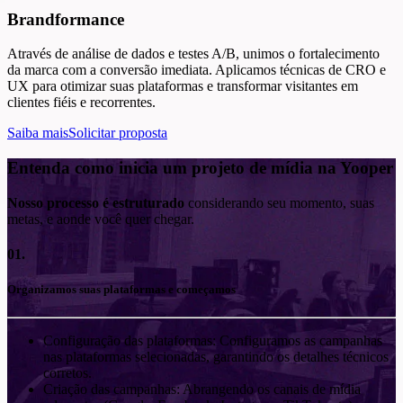
Brandformance
Através de análise de dados e testes A/B, unimos o fortalecimento
da marca com a conversão imediata. Aplicamos técnicas de CRO e
UX para otimizar suas plataformas e transformar visitantes em
clientes fiéis e recorrentes.
Saiba mais
Solicitar proposta
Entenda como inicia um projeto de mídia na Yooper
Nosso processo é estruturado
considerando seu momento, suas
metas, e aonde você quer chegar.
01.
Organizamos suas plataformas e começamos
Configuração das plataformas: Configuramos as campanhas
nas plataformas selecionadas, garantindo os detalhes técnicos
corretos.
Criação das campanhas: Abrangendo os canais de mídia