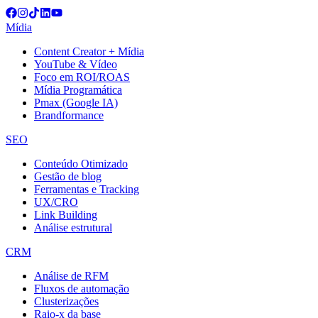
Mídia
Content Creator + Mídia
YouTube & Vídeo
Foco em ROI/ROAS
Mídia Programática
Pmax (Google IA)
Brandformance
SEO
Conteúdo Otimizado
Gestão de blog
Ferramentas e Tracking
UX/CRO
Link Building
Análise estrutural
CRM
Análise de RFM
Fluxos de automação
Clusterizações
Raio-x da base