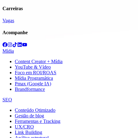
Carreiras
Vagas
Acompanhe
Mídia
Content Creator + Mídia
YouTube & Vídeo
Foco em ROI/ROAS
Mídia Programática
Pmax (Google IA)
Brandformance
SEO
Conteúdo Otimizado
Gestão de blog
Ferramentas e Tracking
UX/CRO
Link Building
Análise estrutural