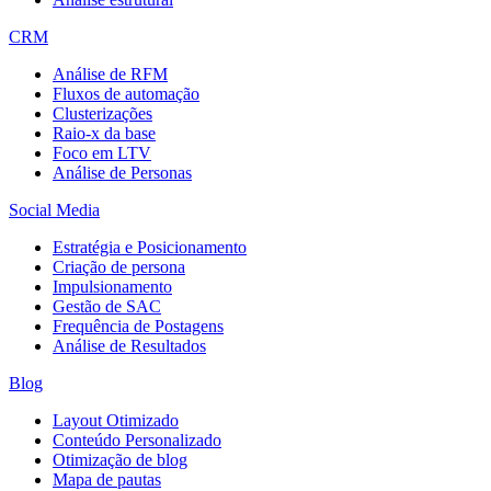
CRM
Análise de RFM
Fluxos de automação
Clusterizações
Raio-x da base
Foco em LTV
Análise de Personas
Social Media
Estratégia e Posicionamento
Criação de persona
Impulsionamento
Gestão de SAC
Frequência de Postagens
Análise de Resultados
Blog
Layout Otimizado
Conteúdo Personalizado
Otimização de blog
Mapa de pautas