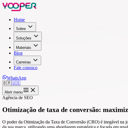
Home
Sobre
Soluções
Materiais
Blog
Carreiras
Fale conosco
WhatsApp
🇧🇷
🇺🇸
Abrir menu
Agência de SEO
Otimização de taxa de conversão: maximiz
O poder da Otimização da Taxa de Conversão (CRO) é inegável na jor
da sua marca, utilizando uma abordagem estratégica e focada em resul