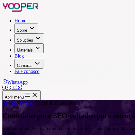
Home
Sobre
Soluções
Materiais
Blog
Carreiras
Fale conosco
WhatsApp
🇧🇷
🇺🇸
Abrir menu
Agência de SEO
Conteúdo Estratégico
Conteúdos para SEO voltados para intenção
Conteúdo para SEO vai muito além de produzir textos otimizados para
usuário.