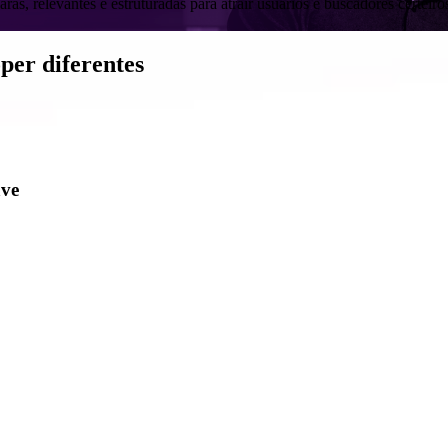
as, relevantes e estruturadas para atrair usuários e buscadores certeiro
oper
diferentes
ave