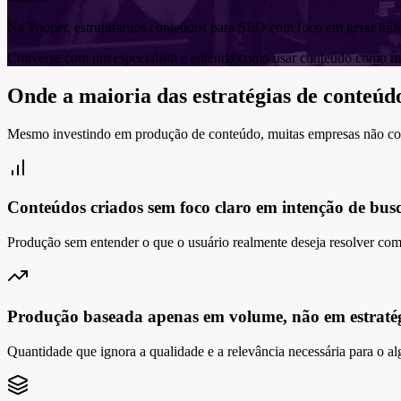
Na Yooper, estruturamos conteúdos para SEO com foco em gerar tráfeg
Converse com um especialista e entenda como usar conteúdo como mo
Onde a maioria das estratégias de conteú
Mesmo investindo em produção de conteúdo, muitas empresas não co
Conteúdos criados sem foco claro em intenção de bus
Produção sem entender o que o usuário realmente deseja resolver com
Produção baseada apenas em volume, não em estraté
Quantidade que ignora a qualidade e a relevância necessária para o al