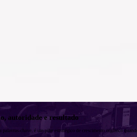
, autoridade e resultado
 palavras-chave, é um pilar estratégico de crescimento orgânico quand