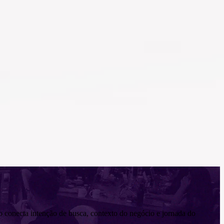
o conecta intenção de busca, contexto do negócio e jornada do