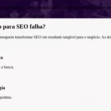
o qualificado, construir autoridade e sustentar um crescimento previsí
tor de crescimento orgânico.
do para SEO
falha?
nseguem transformar SEO em resultado tangível para o negócio. As do
ca
 a busca.
gia
goritmo.