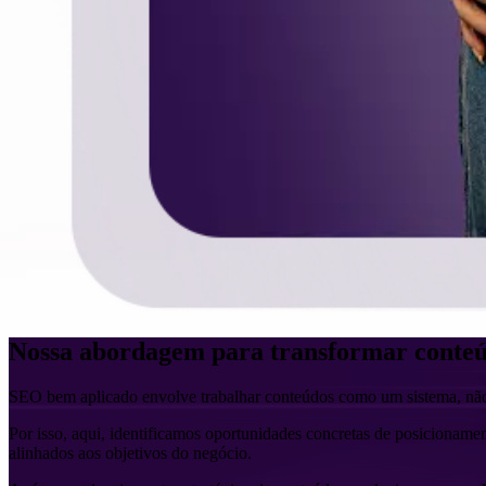
Nossa abordagem para transformar conteú
SEO bem aplicado envolve trabalhar conteúdos como um sistema, não
Por isso, aqui, identificamos oportunidades concretas de posicionament
alinhados aos objetivos do negócio.