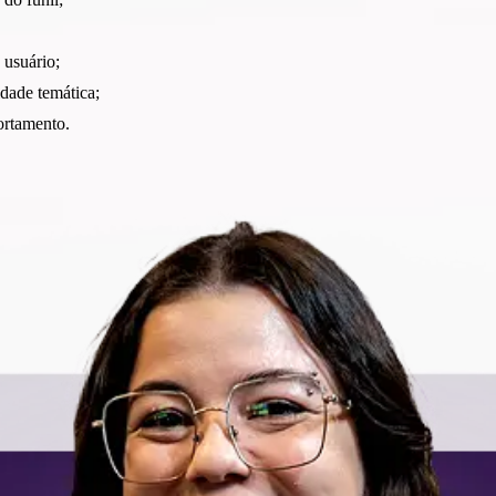
 usuário;
idade temática;
rtamento.