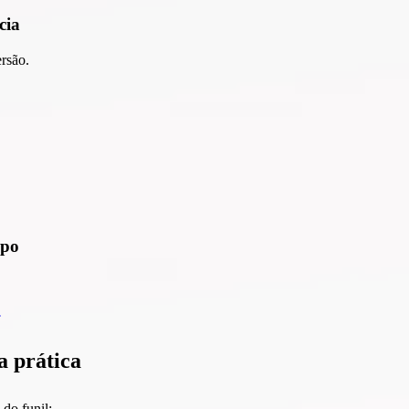
cia
ersão.
mpo
 prática
do funil;